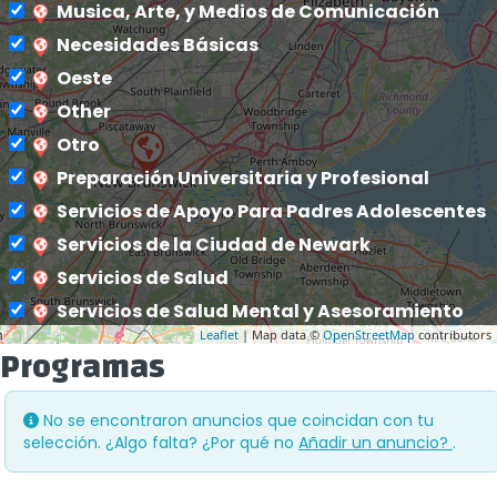
Musica, Arte, y Medios de Comunicación
Necesidades Básicas
Oeste
Other
Otro
Preparación Universitaria y Profesional
Servicios de Apoyo Para Padres Adolescentes
Servicios de la Ciudad de Newark
Servicios de Salud
Servicios de Salud Mental y Asesoramiento
Leaflet
| Map data ©
OpenStreetMap
contributors
Servicios Sociales
Programas
Servicios/Programs Para Necesidades
Especiales
No se encontraron anuncios que coincidan con tu
Todas las Categorias
selección. ¿Algo falta? ¿Por qué no
Añadir un anuncio?
.