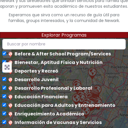
Newark y sus alrededores que brindan servicios para familia que
aporan y promueven exito académico de nuestros estudiantes.
Esperamos que sirva como un recurso de guía útil para
familias, groups interesados, y la comunidad de Newark.
Explorar Programas
+
−
Before & After School Program/Services
Bienestar, Aptitud Física y Nutrición
Deportes y Recreó
Desarrollo Juvenil
Desarrollo Profesional y Laboral
Educación Financiera
Educación para Adultos y Entrenamiento
Enriquecimiento Académico
Información de Vacunas y Servicios