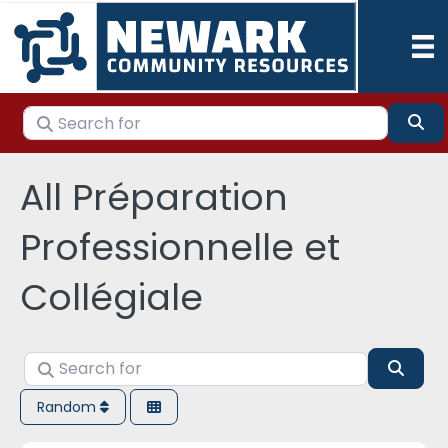
Search for
Se
All Préparation
Professionnelle et
Collégiale
Search for
Sear
Random