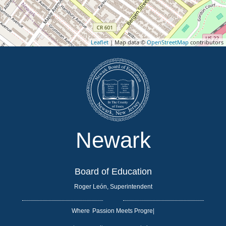
Leaflet
| Map data ©
OpenStreetMap
contributors
Newark
Board of Education
Roger León, Superintendent
Where
|