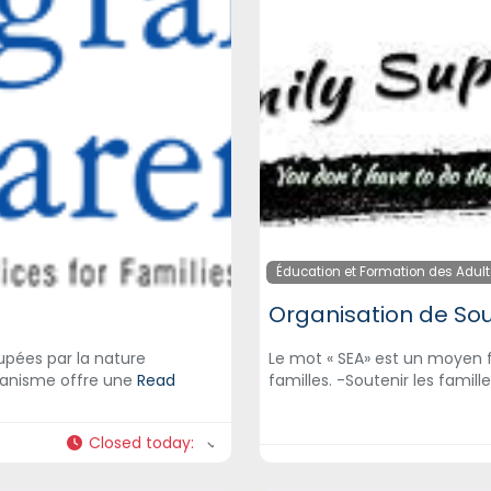
Éducation et Formation des Adul
Organisation de Sou
upées par la nature
Le mot « SEA» est un moyen 
rganisme offre une
Read
familles. -Soutenir les famill
Closed today
: