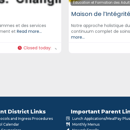
Éducation et Formation des Adul
Maison de l’Intégrit
rammes et des services
Notre approche holistique 
ement et
Read more...
continuum complet de soins 
more...
Closed today
:
nt District Links
Important Parent Li
otocols and Ingress Procedures
Lunch Applications/MealPay Plus
l Calendar
Monthly Menus