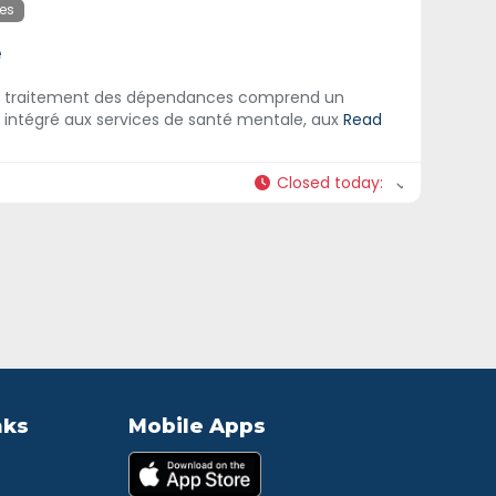
tes
é
du traitement des dépendances comprend un
intégré aux services de santé mentale, aux
Read
Closed today
:
nks
Mobile Apps