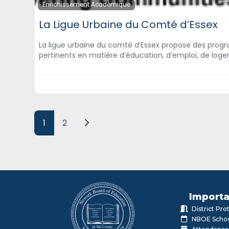
Enrichissement Académique
La Ligue Urbaine du Comté d’Essex
La ligue urbaine du comté d’Essex propose des prog
pertinents en matière d’éducation, d’emploi, de log
Posts navigation
Older posts
1
2
Importa
District Pr
NBOE Schoo