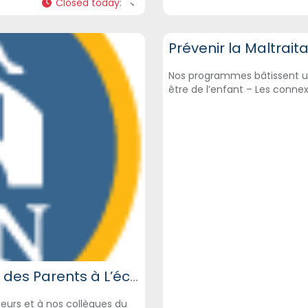
Closed today
:
Éducation et Formation des Adul
Prévenir la Maltrai
Nos programmes bâtissent un 
être de l’enfant – Les conn
SPAN | Réseau de Défense des Droits des Parents à L’échelle de L’État
deurs et à nos collègues du