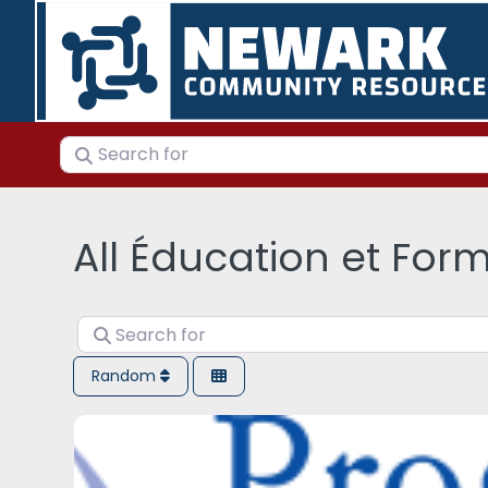
Search for
All Éducation et For
Search for
Random