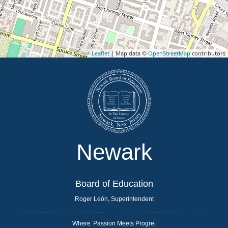
Leaflet
| Map data ©
OpenStreetMap
contributors
Newark
Board of Education
Roger León, Superintendent
Where
|