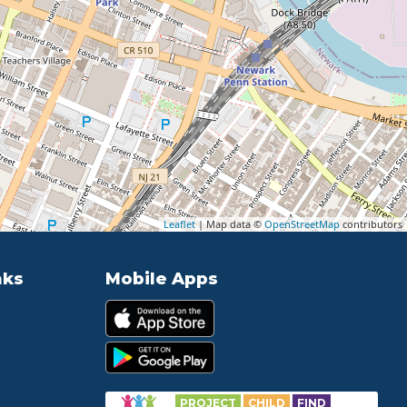
Leaflet
| Map data ©
OpenStreetMap
contributors
nks
Mobile Apps
PROJECT
CHILD
FIND