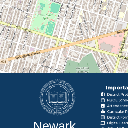
Importa
District Pr
NBOE Schoo
Attendance
Curricular 
District Fo
Newark
Digital Lea