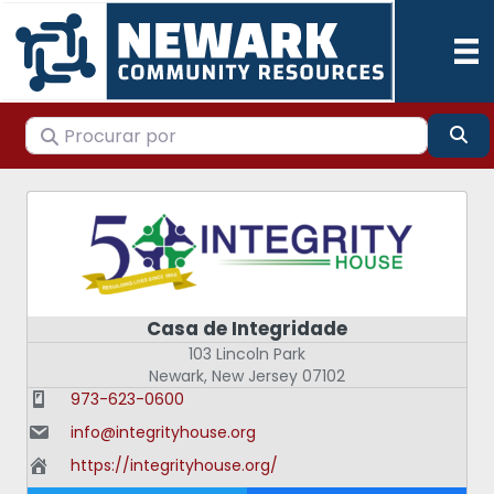
Procurar por
Pes
Casa de Integridade
103 Lincoln Park
Newark
,
New Jersey
07102
973-623-0600
info@integrityhouse.org
https://integrityhouse.org/