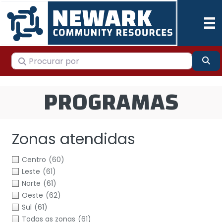
Procurar por
Pes
PROGRAMAS
Zonas atendidas
Centro
(60)
Leste
(61)
Norte
(61)
Oeste
(62)
Sul
(61)
Todas as zonas
(61)