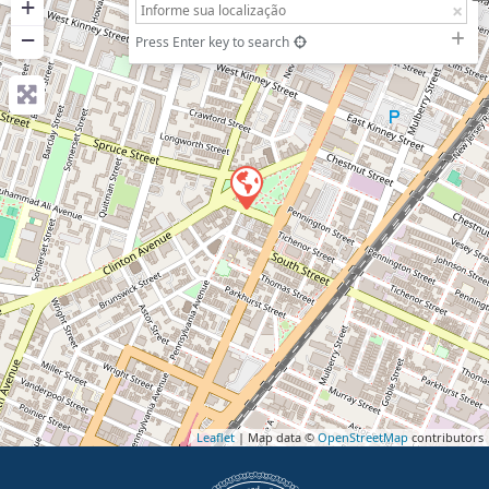
+
−
Press Enter key to search
Leaflet
| Map data ©
OpenStreetMap
contributors