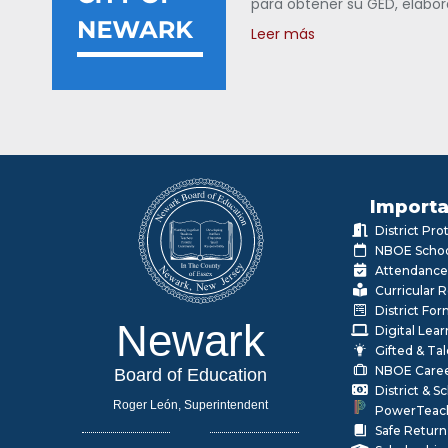
para obtener su GED, elabor
Leer más
Importa
District Pr
NBOE Schoo
Attendance
Curricular 
District Fo
Newark
Digital Lea
Gifted & Ta
NBOE Care
Board of Education
District & 
Roger León, Superintendent
PowerTeac
Safe Return