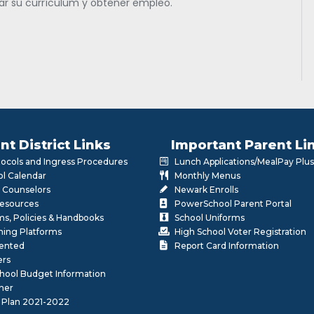
ar su currículum y obtener empleo.
nt District Links
Important Parent Li
otocols and Ingress Procedures
Lunch Applications/MealPay Plus
l Calendar
Monthly Menus
 Counselors
Newark Enrolls
Resources
PowerSchool Parent Portal
rms, Policies & Handbooks
School Uniforms
rning Platforms
High School Voter Registration
lented
Report Card Information
ers
School Budget Information
her
 Plan 2021-2022