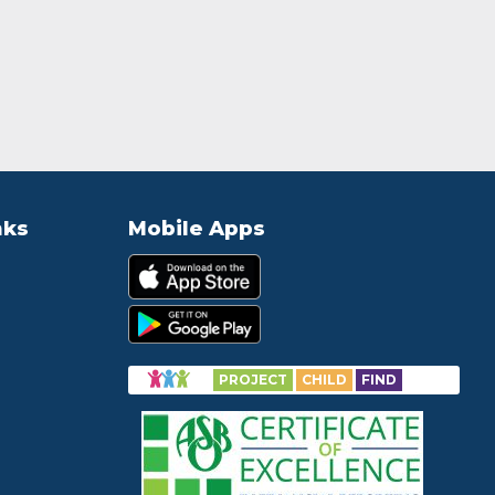
nks
Mobile Apps
PROJECT
CHILD
FIND