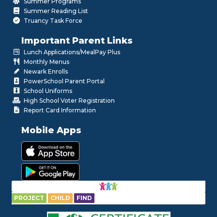
Summer Programs
Summer Reading List
Truancy Task Force
Important Parent Links
Lunch Applications/MealPay Plus
Monthly Menus
Newark Enrolls
PowerSchool Parent Portal
School Uniforms
High School Voter Registration
Report Card Information
Mobile Apps
PROJECT
CHILD
FIND