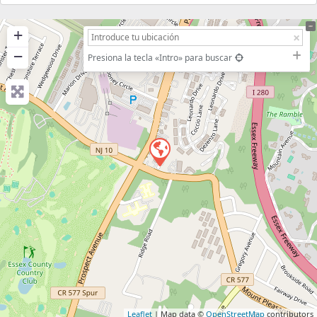
+
−
Presiona la tecla «Intro» para buscar
Leaflet
| Map data ©
OpenStreetMap
contributors