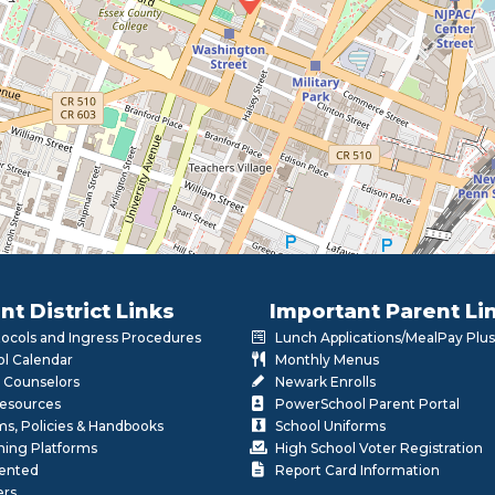
nt District Links
Important Parent Li
otocols and Ingress Procedures
Lunch Applications/MealPay Plus
l Calendar
Monthly Menus
 Counselors
Newark Enrolls
Resources
PowerSchool Parent Portal
rms, Policies & Handbooks
School Uniforms
rning Platforms
High School Voter Registration
lented
Report Card Information
ers