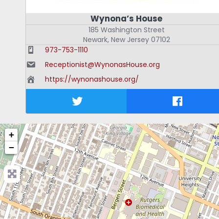
Wynona’s House
185 Washington Street
Newark
,
New Jersey
07102
973-753-1110
Receptionist@WynonasHouse.org
https://wynonashouse.org/
+
−