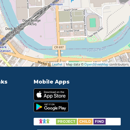
Leaflet
| Map data ©
OpenStreetMap
contributors
nks
Mobile Apps
PROJECT
CHILD
FIND