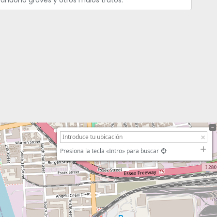
 abandono graves y otros malos tratos.
Presiona la tecla «Intro» para buscar