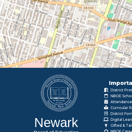
Importa
District Pr
NBOE Schoo
Attendance
Curricular 
District Fo
Newark
Digital Lea
Gifted & Ta
NBOE Care