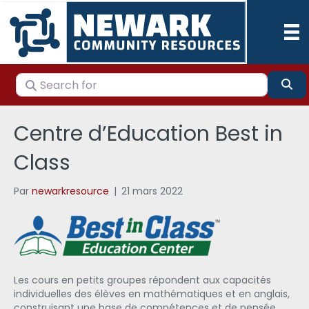
Search for
Se
Centre d’Education Best in
Class
Par
newarkresource
|
21 mars 2022
Les cours en petits groupes répondent aux capacités
individuelles des élèves en mathématiques et en anglais,
construisant une base de compétences et de pensée