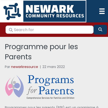
Search for
Se
Programme pour les
Parents
Par
newarkresource
|
22 mars 2022
Programmes pour les parents (PfP) est un organisme à