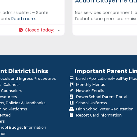
Action Citoyenne d
 admissibilité : – Santé
Nos services comprennent la 
arents
Read more...
l’achat d’une première maiso
Closed today
:
nt District Links
Important Parent Li
otocols and Ingress Procedures
Lunch Applications/MealPay Plus
l Calendar
Monthly Menus
 Counselors
Newark Enrolls
Resources
PowerSchool Parent Portal
rms, Policies & Handbooks
School Uniforms
rning Platforms
High School Voter Registration
lented
Report Card Information
ers
School Budget Information
her