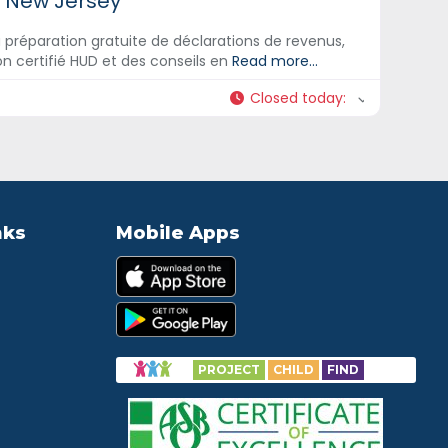
u New Jersey
préparation gratuite de déclarations de revenus,
n certifié HUD et des conseils en
Read more...
Closed today
:
nks
Mobile Apps
PROJECT
CHILD
FIND