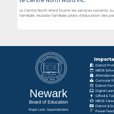
Le Centre North Ward Inc.
Le Centre North Ward fournit les services suivants, sur
familiale, réussite familiale, plans d’éducation des p
Importa
District Pr
NBOE Schoo
Attendance
Curricular 
District Fo
Newark
Digital Lea
Gifted & Ta
NBOE Care
Board of Education
District & 
Roger León, Superintendent
PowerTeac