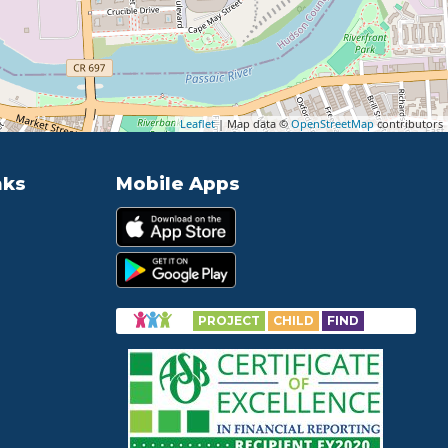
Leaflet
| Map data ©
OpenStreetMap
contributors
nks
Mobile Apps
PROJECT
CHILD
FIND