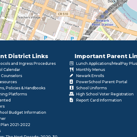
nt District Links
Important Parent Li
otocols and Ingress Procedures
Lunch Applications/MealPay Plus
l Calendar
Monthly Menus
 Counselors
Newark Enrolls
Resources
PowerSchool Parent Portal
rms, Policies & Handbooks
School Uniforms
rning Platforms
High School Voter Registration
lented
Report Card Information
ers
School Budget Information
her
 Plan 2021-2022
s
lan: The Next Decade: 2020-30