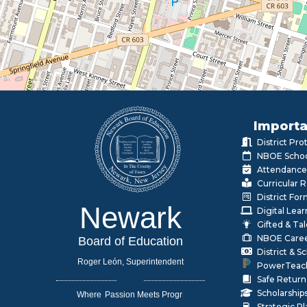
Importa
District Pr
NBOE Schoo
Attendance
Curricular 
District Fo
Newark
Digital Lea
Gifted & Ta
NBOE Care
Board of Education
District & 
Roger León, Superintendent
PowerTeac
Safe Return
Scholarship
Where
|
Strategic P