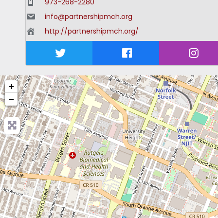
973-268-2280
info@partnershipmch.org
http://partnershipmch.org/
+
−