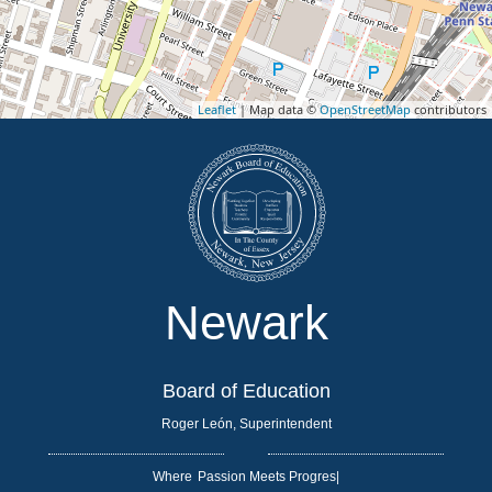
Leaflet
| Map data ©
OpenStreetMap
contributors
Newark
Board of Education
Roger León, Superintendent
Where
|