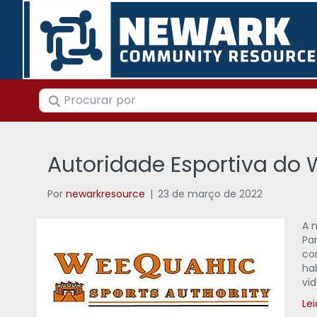
Procurar por
Autoridade Esportiva do
Por
newarkresource
|
23 de março de 2022
A 
Pa
co
ha
vi
Lei