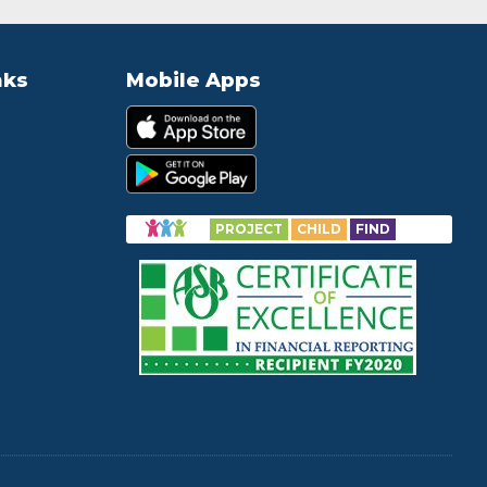
nks
Mobile Apps
PROJECT
CHILD
FIND