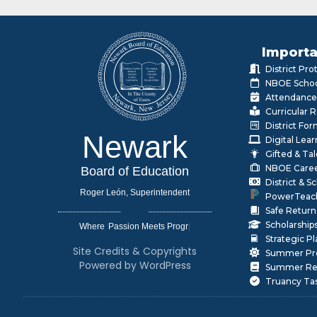
Importa
District Pr
NBOE Schoo
Attendance
Curricular 
District Fo
Newark
Digital Lea
Gifted & Ta
NBOE Care
Board of Education
District & 
Roger León, Superintendent
PowerTeac
Safe Return
Scholarship
Where
|
Strategic P
Site Credits & Copyrights
Summer Pr
Powered by WordPress
Summer Rea
Truancy Ta