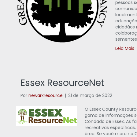
pessoas s
comunidad
localment
educação 
cidadãos 
colaboraç
sementes,
Leia Mais
Essex ResourceNet
Por
newarkresource
|
21 de março de 2022
O Essex County Resourc
gama de informações sob
Condado de Essex. As f
recreativas específicas
área. Se você mora no C