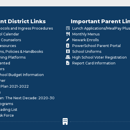
nt District Links
Important Parent Li
otocols and Ingress Procedures
Lunch Applications/MealPay Plus
l Calendar
Monthly Menus
 Counselors
Newark Enrolls
Resources
PowerSchool Parent Portal
rms, Policies & Handbooks
School Uniforms
rning Platforms
High School Voter Registration
lented
Report Card Information
ers
School Budget Information
her
 Plan 2021-2022
s
lan: The Next Decade: 2020-30
ograms
ding List
sk Force