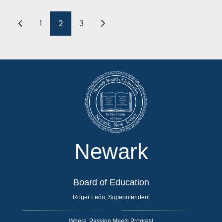
Posts navigation
Newer posts
Older posts
1
2
3
Newark
Board of Education
Roger León, Superintendent
Where
|