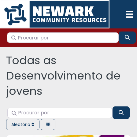
Procurar por
Pes
Todas as
Desenvolvimento de
jovens
Procurar por
Pesqu
Aleatório