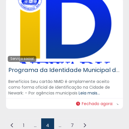
Serviço social
Programa da Identidade Municipal da Cidade de Newark
Benefícios Seu cartão NMID é amplamente aceito
como forma oficial de identificação na Cidade de
Newark: – Por agências municipais
Leia mais...
Fechado agora
:
Posts navigation
Newer posts
Older posts
1
…
4
…
7