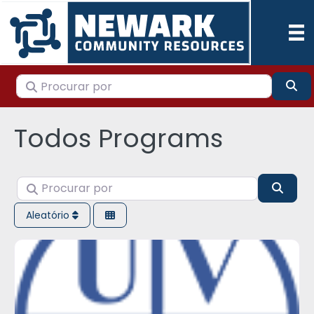
Procurar por
Pes
Todos Programs
Procurar por
Pesqu
Aleatório