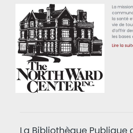
La missio
communaut
la santé e
vie de tou
d’offrir 
les bases
Lire la sui
La Bibliothèque Publique