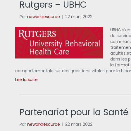
Rutgers – UBHC
Par
newarkresource
|
22 mars 2022
UBHC s’eng
de servic
communaut
traitement
adultes e
dans les p
la formati
comportementale sur des questions vitales pour le bi
Lire la suite
Partenariat pour la Santé 
Par
newarkresource
|
22 mars 2022