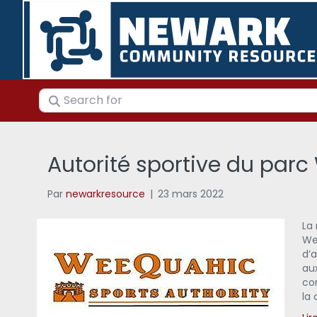
Search for
Autorité sportive du par
Par
newarkresource
|
23 mars 2022
La 
We
d’
au
co
la