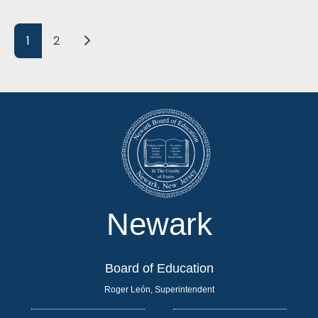
Posts navigation
Older posts
1
2
Newark
Board of Education
Roger León, Superintendent