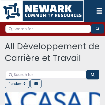
Search for
Se
All Développement de
Carrière et Travail
Search for
Sear
Random