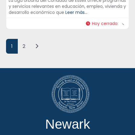
La Liga Urbana del Condado de Essex ofrece programas
y servicios relevantes en educación, empleo, vivienda y
desarrollo económico que
Leer más...
Hoy cerrado
:
Posts navigation
Entradas anteriores
1
2
Newark