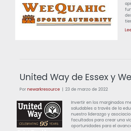
apr
fu
des
tie
Le
United Way de Essex y W
Por
newarkresource
|
23 de marzo de 2022
Invertir en los marginados 
saludables a través de la e
nuestro liderazgo y asociacio
facultados para crear una v
oportunidades para el avan