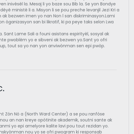
tyen inivèsèl la. Mesaj li yo baze sou Bib la. Se yon Bondye
dèyè ministè li a. Misyon li se pou preche levanjil Jezi Kri a
n ak bezwen imen yo nan Non l san diskriminasyon.Lami
yon òganizasyon san bi likratif, ki pa peye taks selon Lwa
. Sant Lame Sali a founi asistans espirityèl, sosyal ak
onte pwoblèm yo e sibveni ak bezwen yo.Sant yo ofri
woup, tout sa yo nan yon anviwònman sen epi pwòp.
.
nt Zòn Nò a (North Ward Center) a se pou ranfòse
nou an nan kreye opòtinite akademik, soutni sante ak
nmi yo epi amelyore kalite lavi pou tout rezidan yo.
onskyònman nou yo se ofri pwogram ki responsab