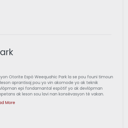
ark
syon Otorite Espò Weequahic Park la se pou founi timoun
 leson aprantisaj pou yo vin akomode yo ak teknik
vlòpman epi fondamantal espòtif yo ak devlòpman
npetans ak leson sou lavi nan konsèvasyon tè vakan.
ad More