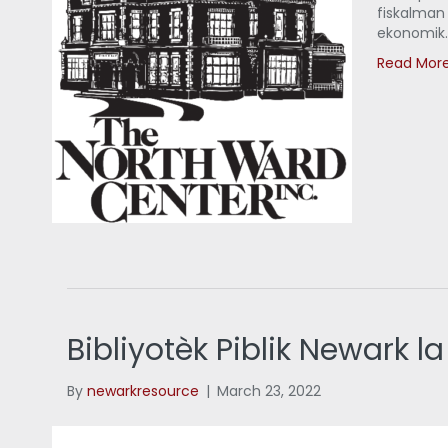
fiskalman
ekonomik
Read Mor
Bibliyotèk Piblik Newark l
By
newarkresource
|
March 23, 2022