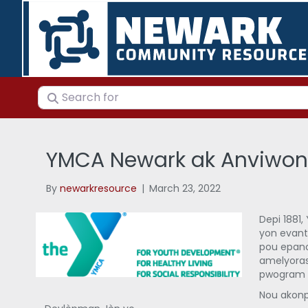
Search for
YMCA Newark ak Anviwon 
By
newarkresource
|
March 23, 2022
Depi 1881
yon evanta
pou epano
amelyoras
pwogram ki
Nou akonp