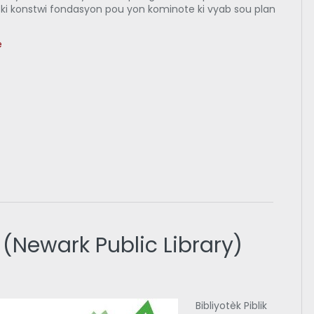
 ki konstwi fondasyon pou yon kominote ki vyab sou plan
.
e
a (Newark Public Library)
Bibliyotèk Piblik