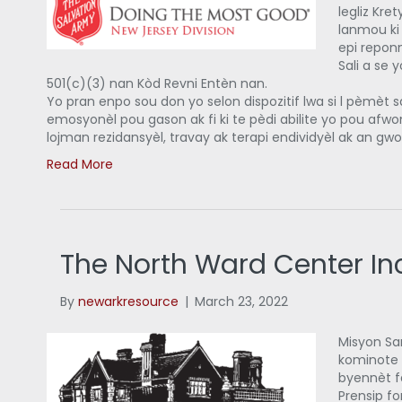
legliz Kre
lanmou ki 
epi repon
Sali a se 
501(c)(3) nan Kòd Revni Entèn nan.
Yo pran enpo sou don yo selon dispozitif lwa si l pèmèt sa
emosyonèl pou gason ak fi ki te pèdi abilite yo pou afw
lojman rezidansyèl, travay ak terapi endividyèl ak an g
Read More
The North Ward Center Inc
By
newarkresource
|
March 23, 2022
Misyon Sa
kominote 
byennèt fa
Prensip f