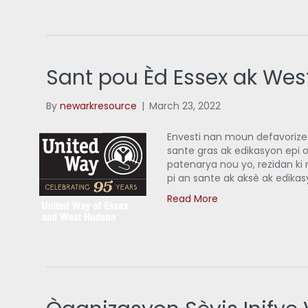
Sant pou Èd Essex ak We
By
newarkresource
|
March 23, 2022
Envesti nan moun defavorize y
sante gras ak edikasyon epi 
patenarya nou yo, rezidan ki 
pi an sante ak aksè ak edika
Read More