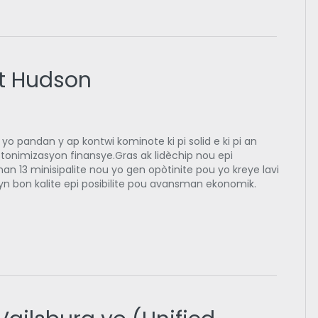
st Hudson
o pandan y ap kontwi kominote ki pi solid e ki pi an
otonimizasyon finansye.Gras ak lidèchip nou epi
nan 13 minisipalite nou yo gen opòtinite pou yo kreye lavi
syn bon kalite epi posibilite pou avansman ekonomik.