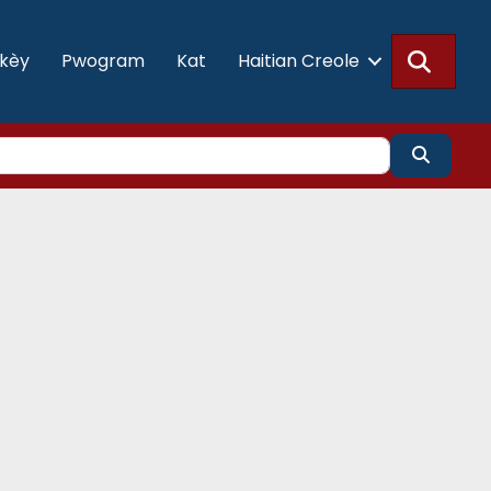
Searc
akèy
Pwogram
Kat
Haitian Creole
Search