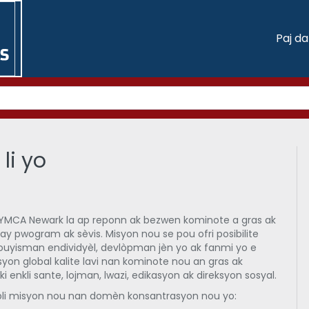
Paj d
li yo
, YMCA Newark la ap reponn ak bezwen kominote a gras ak
y pwogram ak sèvis. Misyon nou se pou ofri posibilite
uyisman endividyèl, devlòpman jèn yo ak fanmi yo e
yon global kalite lavi nan kominote nou an gras ak
 enkli sante, lojman, lwazi, edikasyon ak direksyon sosyal.
li misyon nou nan domèn konsantrasyon nou yo: