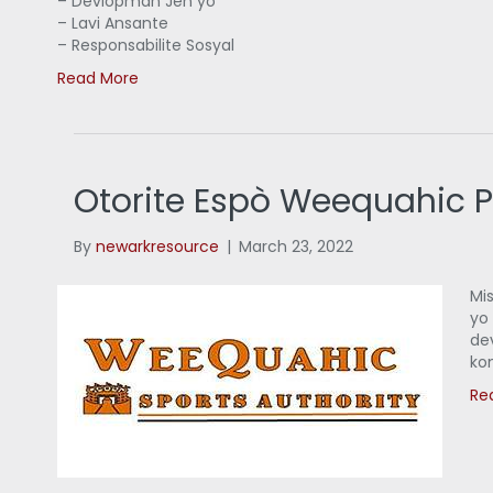
– Devlòpman Jèn yo
– Lavi Ansante
– Responsabilite Sosyal
Read More
Otorite Espò Weequahic P
By
newarkresource
|
March 23, 2022
Mi
yo
de
ko
Re