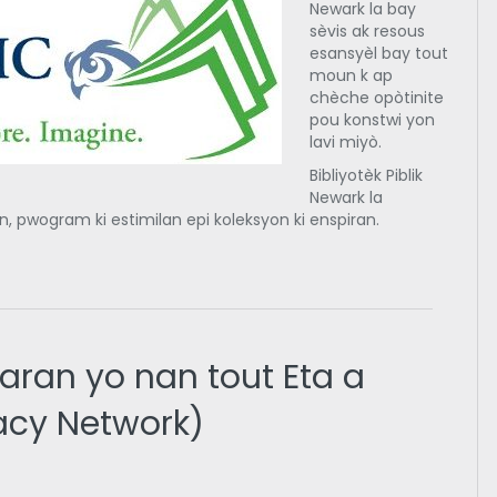
Newark la bay
sèvis ak resous
esansyèl bay tout
moun k ap
chèche opòtinite
pou konstwi yon
lavi miyò.
Bibliyotèk Piblik
Newark la
, pwogram ki estimilan epi koleksyon ki enspiran.
aran yo nan tout Eta a
acy Network)