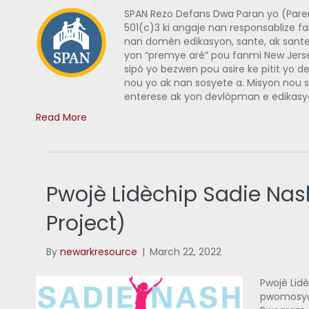
SPAN Rezo Defans Dwa Paran yo (Par
501(c)3 ki angaje nan responsablize 
nan domèn edikasyon, sante, ak sante 
yon “premye arè” pou fanmi New Jerse
sipò yo bezwen pou asire ke pitit yo 
nou yo ak nan sosyete a. Misyon nou se
enterese ak yon devlòpman e edikasy
Read More
Pwojè Lidèchip Sadie Nas
Project)
By
newarkresource
|
March 22, 2022
Pwojè Lid
pwomosyon