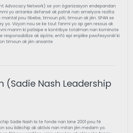
ent Advocacy Network) se yon òganizasyon endepandan
fanmi yo antanke defansè ak patnè nan amelyore rezilta
mantal pou tibebe, timoun piti, timoun ak jèn. SPAN se
y yo. Vizyon nou se ke tout fanmi yo ap gen resous ak
devni manm ki patisipe e kontribye totalman nan kominote
 responsabilize ak sipòte, enfò epi enplike pwofesyonèl ki
on timoun ak jèn ansante
h (Sadie Nash Leadership
èchip Sadie Nash la te fonde nan lane 2001 pou fè
 sou lidèchip ak aktivis nan mitan jèn medam yo.