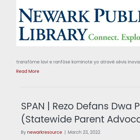
transfòme lavi e ranfòse kominote yo atravè sèvis inovan
Read More
SPAN | Rezo Defans Dwa P
(Statewide Parent Advoc
By
newarkresource
|
March 23, 2022