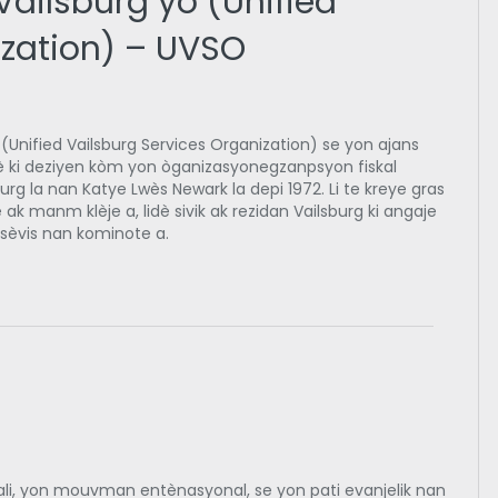
Vailsburg yo (Unified
ization) – UVSO
 (Unified Vailsburg Services Organization) se yon ajans
 ki deziyen kòm yon òganizasyonegzanpsyon fiskal
rg la nan Katye Lwès Newark la depi 1972. Li te kreye gras
ak manm klèje a, lidè sivik ak rezidan Vailsburg ki angaje
 sèvis nan kominote a.
ali, yon mouvman entènasyonal, se yon pati evanjelik nan