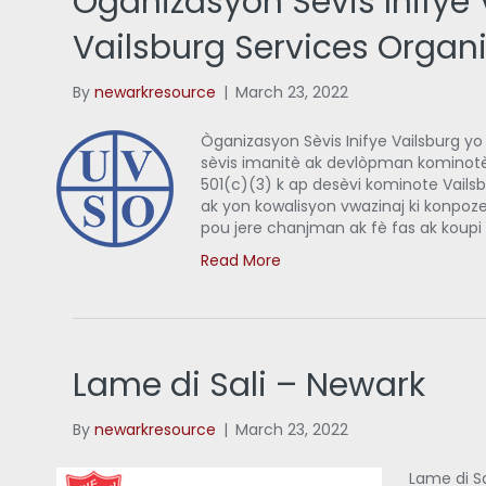
Òganizasyon Sèvis Inifye 
Vailsburg Services Organ
By
newarkresource
|
March 23, 2022
Òganizasyon Sèvis Inifye Vailsburg yo
sèvis imanitè ak devlòpman kominotè
501(c)(3) k ap desèvi kominote Vailsbu
ak yon kowalisyon vwazinaj ki konpoze 
pou jere chanjman ak fè fas ak koupi
Read More
Lame di Sali – Newark
By
newarkresource
|
March 23, 2022
Lame di S