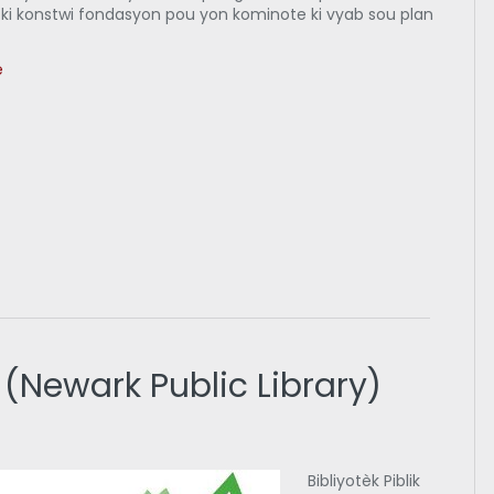
 ki konstwi fondasyon pou yon kominote ki vyab sou plan
.
e
a (Newark Public Library)
Bibliyotèk Piblik