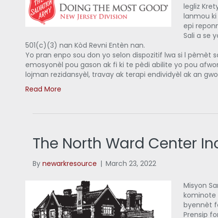
legliz Kre
lanmou ki 
epi repon
Sali a se 
501(c)(3) nan Kòd Revni Entèn nan.
Yo pran enpo sou don yo selon dispozitif lwa si l pèmèt sa
emosyonèl pou gason ak fi ki te pèdi abilite yo pou afw
lojman rezidansyèl, travay ak terapi endividyèl ak an g
Read More
The North Ward Center Inc
By
newarkresource
|
March 23, 2022
Misyon Sa
kominote 
byennèt fa
Prensip f