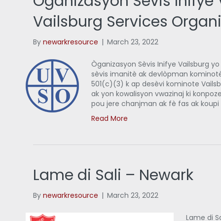
Òganizasyon Sèvis Inifye 
Vailsburg Services Organ
By
newarkresource
|
March 23, 2022
Òganizasyon Sèvis Inifye Vailsburg yo
sèvis imanitè ak devlòpman kominotè
501(c)(3) k ap desèvi kominote Vailsbu
ak yon kowalisyon vwazinaj ki konpoze 
pou jere chanjman ak fè fas ak koupi
Read More
Lame di Sali – Newark
By
newarkresource
|
March 23, 2022
Lame di S