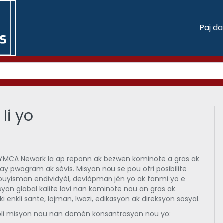
Paj d
li yo
, YMCA Newark la ap reponn ak bezwen kominote a gras ak
y pwogram ak sèvis. Misyon nou se pou ofri posibilite
uyisman endividyèl, devlòpman jèn yo ak fanmi yo e
yon global kalite lavi nan kominote nou an gras ak
 enkli sante, lojman, lwazi, edikasyon ak direksyon sosyal.
li misyon nou nan domèn konsantrasyon nou yo: