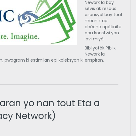
Newark la bay
sèvis ak resous
esansyèl bay tout
moun k ap
chèche opòtinite
pou konstwi yon
lavi miyò.
Bibliyotèk Piblik
Newark la
, pwogram ki estimilan epi koleksyon ki enspiran.
aran yo nan tout Eta a
acy Network)