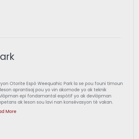
ark
syon Otorite Espò Weequahic Park la se pou founi timoun
 leson aprantisaj pou yo vin akomode yo ak teknik
vlòpman epi fondamantal espòtif yo ak devlòpman
npetans ak leson sou lavi nan konsèvasyon tè vakan.
ad More