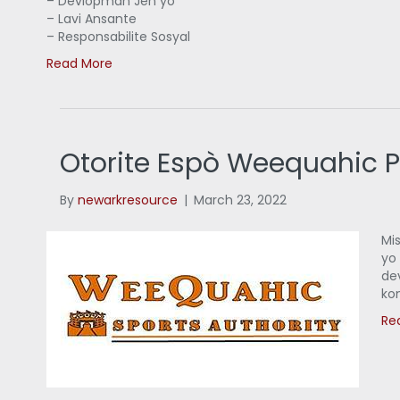
– Devlòpman Jèn yo
– Lavi Ansante
– Responsabilite Sosyal
Read More
Otorite Espò Weequahic P
By
newarkresource
|
March 23, 2022
Mi
yo
de
ko
Re