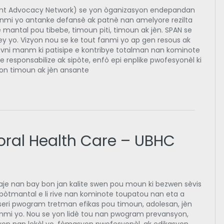
ent Advocacy Network) se yon òganizasyon endepandan
fanmi yo antanke defansè ak patnè nan amelyore rezilta
mantal pou tibebe, timoun piti, timoun ak jèn. SPAN se
y yo. Vizyon nou se ke tout fanmi yo ap gen resous ak
devni manm ki patisipe e kontribye totalman nan kominote
 responsabilize ak sipòte, enfò epi enplike pwofesyonèl ki
on timoun ak jèn ansante
oral Health Care – UBHC
je nan bay bon jan kalite swen pou moun ki bezwen sèvis
pòtmantal e li rive nan kominote toupatou nan eta a
seri pwogram tretman efikas pou timoun, adolesan, jèn
fanmi yo. Nou se yon lidè tou nan pwogram prevansyon,
on nan lekòl yo, fòmasyon pwofesyonèl, ak edikasyon