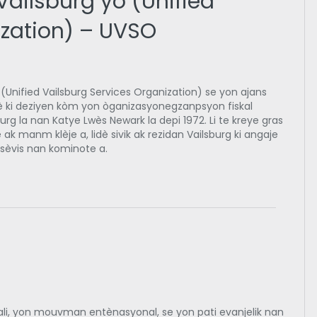
Vailsburg yo (Unified
ization) – UVSO
 (Unified Vailsburg Services Organization) se yon ajans
 ki deziyen kòm yon òganizasyonegzanpsyon fiskal
rg la nan Katye Lwès Newark la depi 1972. Li te kreye gras
ak manm klèje a, lidè sivik ak rezidan Vailsburg ki angaje
 sèvis nan kominote a.
ali, yon mouvman entènasyonal, se yon pati evanjelik nan