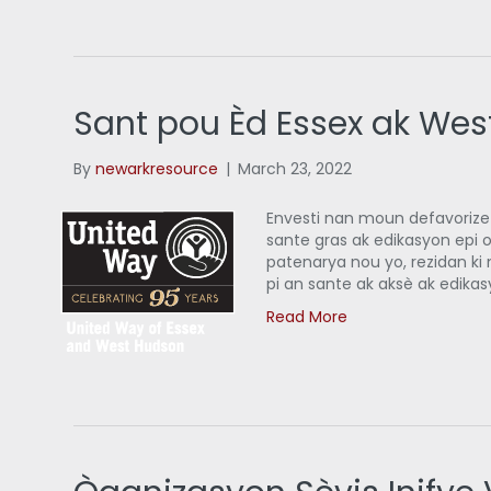
Sant pou Èd Essex ak We
By
newarkresource
|
March 23, 2022
Envesti nan moun defavorize y
sante gras ak edikasyon epi 
patenarya nou yo, rezidan ki 
pi an sante ak aksè ak edika
Read More