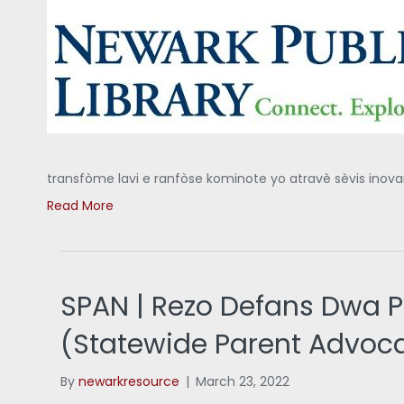
transfòme lavi e ranfòse kominote yo atravè sèvis inovan
Read More
SPAN | Rezo Defans Dwa P
(Statewide Parent Advoc
By
newarkresource
|
March 23, 2022