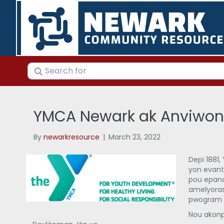
Search for
YMCA Newark ak Anviwon 
By
newarkresource
|
March 23, 2022
Depi 1881
yon evanta
pou epano
amelyoras
pwogram ki
Nou akonp