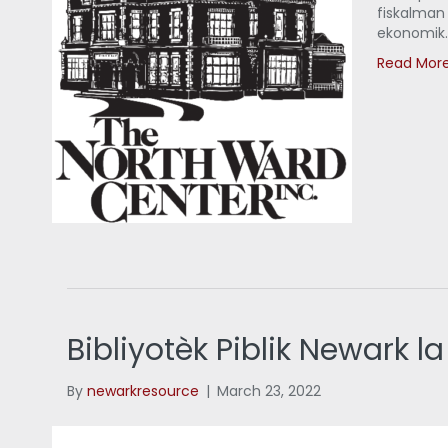
fiskalman
ekonomik
Read Mor
Bibliyotèk Piblik Newark l
By
newarkresource
|
March 23, 2022