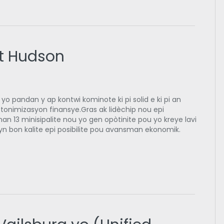
st Hudson
o pandan y ap kontwi kominote ki pi solid e ki pi an
otonimizasyon finansye.Gras ak lidèchip nou epi
nan 13 minisipalite nou yo gen opòtinite pou yo kreye lavi
syn bon kalite epi posibilite pou avansman ekonomik.