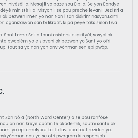
tyen inivèsèl la. Mesaj li yo baze sou Bib la. Se yon Bondye
dèyè ministè li a. Misyon li se pou preche levanjil Jezi Kri a
n ak bezwen imen yo nan Non l san diskriminasyon.Lami
yon òganizasyon san bi likratif, ki pa peye taks selon Lwa
. Sant Lame Sali a founi asistans espirityèl, sosyal ak
onte pwoblèm yo e sibveni ak bezwen yo.Sant yo ofri
woup, tout sa yo nan yon anviwònman sen epi pwòp.
.
nt Zòn Nò a (North Ward Center) a se pou ranfòse
nou an nan kreye opòtinite akademik, soutni sante ak
nmi yo epi amelyore kalite lavi pou tout rezidan yo.
onskyònman nou yo se ofri pwogram ki responsab