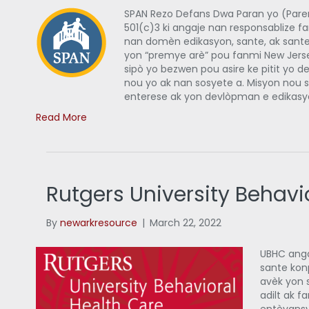
SPAN Rezo Defans Dwa Paran yo (Par
501(c)3 ki angaje nan responsablize 
nan domèn edikasyon, sante, ak sante 
yon “premye arè” pou fanmi New Jerse
sipò yo bezwen pou asire ke pitit yo 
nou yo ak nan sosyete a. Misyon nou se
enterese ak yon devlòpman e edikasy
Read More
Rutgers University Behavi
By
newarkresource
|
March 22, 2022
UBHC anga
sante kon
avèk yon 
adilt ak 
entèvansy