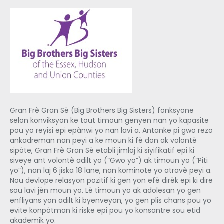
Gran Frè Gran Sè (Big Brothers Big Sisters) fonksyone
selon konviksyon ke tout timoun genyen nan yo kapasite
pou yo reyisi epi epànwi yo nan lavi a. Antanke pi gwo rezo
ankadreman nan peyi a ke moun ki fè don ak volontè
sipòte, Gran Frè Gran Sè etabli jimlaj ki siyifikatif epi ki
siveye ant volontè adilt yo (“Gwo yo”) ak timoun yo (“Piti
yo”), nan laj 6 jiska 18 lane, nan kominote yo atravè peyi a.
Nou devlope relasyon pozitif ki gen yon efè dirèk epi ki dire
sou lavi jèn moun yo. Lè timoun yo ak adolesan yo gen
enfliyans yon adilt ki byenveyan, yo gen plis chans pou yo
evite konpòtman ki riske epi pou yo konsantre sou etid
akademik yo.