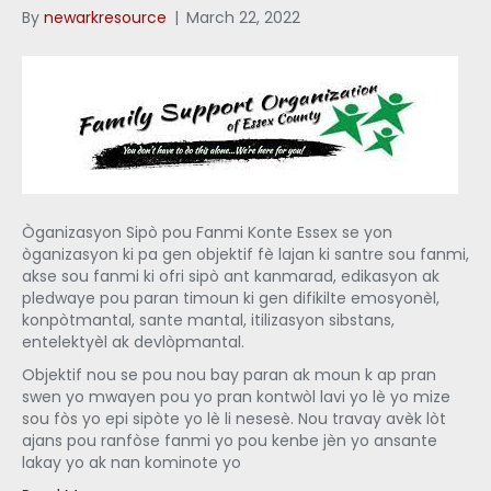
By
newarkresource
|
March 22, 2022
Òganizasyon Sipò pou Fanmi Konte Essex se yon
òganizasyon ki pa gen objektif fè lajan ki santre sou fanmi,
akse sou fanmi ki ofri sipò ant kanmarad, edikasyon ak
pledwaye pou paran timoun ki gen difikilte emosyonèl,
konpòtmantal, sante mantal, itilizasyon sibstans,
entelektyèl ak devlòpmantal.
Objektif nou se pou nou bay paran ak moun k ap pran
swen yo mwayen pou yo pran kontwòl lavi yo lè yo mize
sou fòs yo epi sipòte yo lè li nesesè. Nou travay avèk lòt
ajans pou ranfòse fanmi yo pou kenbe jèn yo ansante
lakay yo ak nan kominote yo