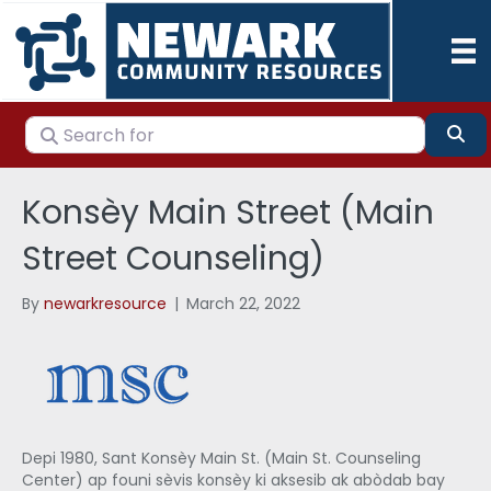
Search for
Se
Konsèy Main Street (Main
Street Counseling)
By
newarkresource
|
March 22, 2022
Depi 1980, Sant Konsèy Main St. (Main St. Counseling
Center) ap founi sèvis konsèy ki aksesib ak abòdab bay