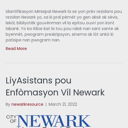
Idantifikasyon Minisipal Newark la se yon prèv rezidans pou
rezidan Newark yo, sa ki pral pèmèt yo gen aksè ak sèvis,
lekòl, bibliyotèk gouvènman vil la epitou ouvri yon kont
labank. Yo ka itilize kat la tou pou rabè nan sant sante ak
byennèt, pwogram preskripsyon, sinema ak lòt ankò ki
patisipe nan pwogram nan.
Read More
LiyAsistans pou
Enfòmasyon Vil Newark
By
newarkresource
|
March 21, 2022