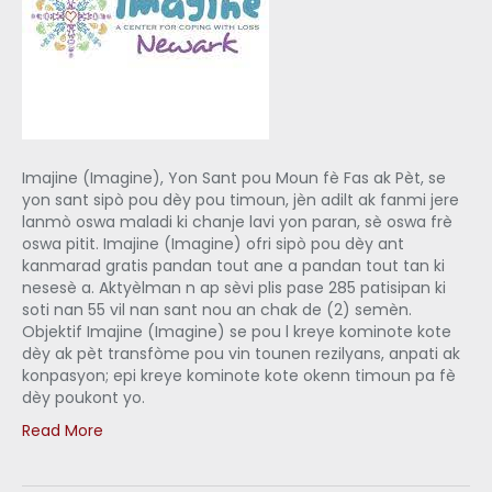
Imajine (Imagine), Yon Sant pou Moun fè Fas ak Pèt, se
yon sant sipò pou dèy pou timoun, jèn adilt ak fanmi jere
lanmò oswa maladi ki chanje lavi yon paran, sè oswa frè
oswa pitit. Imajine (Imagine) ofri sipò pou dèy ant
kanmarad gratis pandan tout ane a pandan tout tan ki
nesesè a. Aktyèlman n ap sèvi plis pase 285 patisipan ki
soti nan 55 vil nan sant nou an chak de (2) semèn.
Objektif Imajine (Imagine) se pou l kreye kominote kote
dèy ak pèt transfòme pou vin tounen rezilyans, anpati ak
konpasyon; epi kreye kominote kote okenn timoun pa fè
dèy poukont yo.
Read More