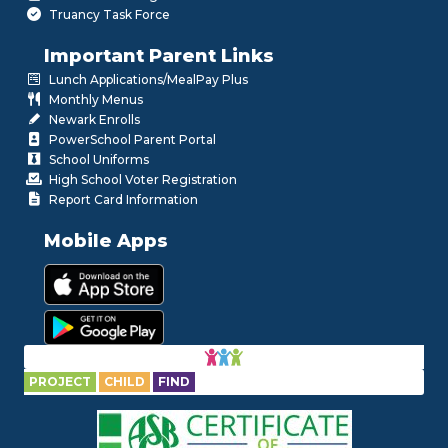
Truancy Task Force
Important Parent Links
Lunch Applications/MealPay Plus
Monthly Menus
Newark Enrolls
PowerSchool Parent Portal
School Uniforms
High School Voter Registration
Report Card Information
Mobile Apps
PROJECT
CHILD
FIND