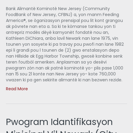
Bank Alimantè Kominotè New Jersey (Community
FoodBank of New Jersey, CFBNJ) a, yon manm Feeding
America®, se òganizasyon prensipal pou lit kont grangou
ak pòvrete nan eta a. Sa ki te kòmanse tankou yon ti
antrepriz modès dèyè kamyonèt fondatè nou an,
Kathleen DiChiara, anba lavil Newark nan lane 1975, vin
tounen yon sosyete ki pa travay pou pwofi nan lane 1982
epi li grandi pou l tounen de (2) gwo enstalasyon depo
nan Hillside ak Egg Harbor Township, gwosè konbine senk
teren foutbòl ameriken. Anplasman sa yo desèvi
pwogram zòn nan ak patnè kominotè yo- plis pase 1,000
nan 15 sou 21 konte nan New Jersey yo- kote 760,000
vwazen ki pa gen sekirite alimantè ki nan bezwen rezide.
Read More
Pwogram Idantifikasyon