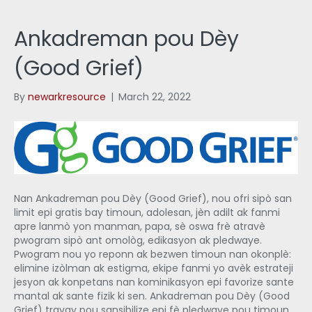
Ankadreman pou Dèy
(Good Grief)
By
newarkresource
|
March 22, 2022
Nan Ankadreman pou Dèy (Good Grief), nou ofri sipò san
limit epi gratis bay timoun, adolesan, jèn adilt ak fanmi
apre lanmò yon manman, papa, sè oswa frè atravè
pwogram sipò ant omològ, edikasyon ak pledwaye.
Pwogram nou yo reponn ak bezwen timoun nan okonplè:
elimine izòlman ak estigma, ekipe fanmi yo avèk estrateji
jesyon ak konpetans nan kominikasyon epi favorize sante
mantal ak sante fizik ki sen. Ankadreman pou Dèy (Good
Grief) travay pou sansibilize epi fè pledwaye pou timoun