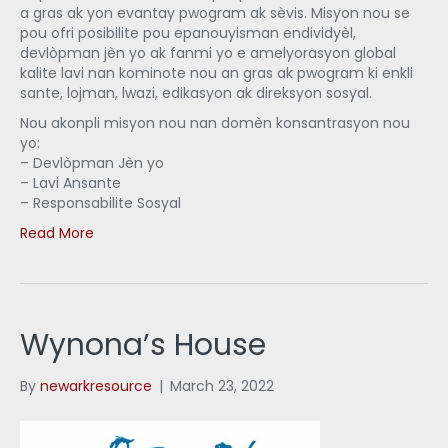
a gras ak yon evantay pwogram ak sèvis. Misyon nou se
pou ofri posibilite pou epanouyisman endividyèl,
devlòpman jèn yo ak fanmi yo e amelyorasyon global
kalite lavi nan kominote nou an gras ak pwogram ki enkli
sante, lojman, lwazi, edikasyon ak direksyon sosyal.
Nou akonpli misyon nou nan domèn konsantrasyon nou
yo:
– Devlòpman Jèn yo
– Lavi Ansante
– Responsabilite Sosyal
Read More
Wynona’s House
By
newarkresource
|
March 23, 2022