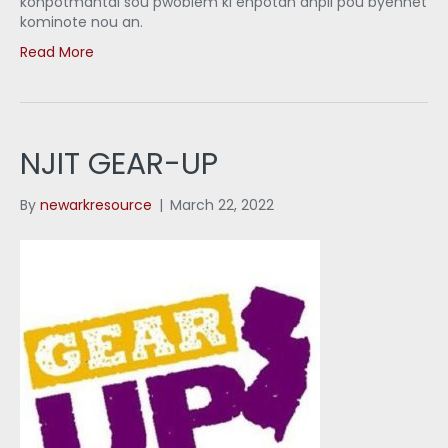
konpòtmantal sou pwoblèm ki enpòtan anpil pou byennèt
kominote nou an.
Read More
NJIT GEAR-UP
By
newarkresource
|
March 22, 2022