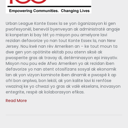
Urban League Konte Essex la se yon òganizasyon ki gen
pwofesyonèl, benevòl byenveyan ak administratè angaje
ki konpetan ki bay tèt yo misyon pou amelyore lavi
rezidan defavorize yo nan tout Konte Essex la, nan New
Jersey. Nou kwè nan rèv Ameriken an – ke tout moun ta
dwe gen yon opòtinite ekitab pou atenn siksè ak
pwosperite gras ak travay di, detèminasyon epi inisyativ.
Misyon nou pou ede Afwo Ameriken yo ak rezidan iben
defavorize yo nan atent otosifizans sosyal ak ekonomik
lan ak yon vizyon kominote iben dinamik e pwospè k ap
ofri bon anplwa, bon lekòl, ak yon kalite lavi ki renfòse
vwazinaj ke yo chwazi yo gras ak valè ekselans, inovasyon
entegrite, respè ak kolaborasyon efikas.
Read More