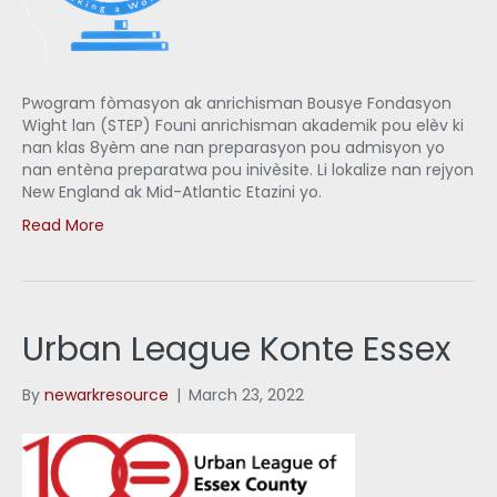
Pwogram fòmasyon ak anrichisman Bousye Fondasyon
Wight lan (STEP) Founi anrichisman akademik pou elèv ki
nan klas 8yèm ane nan preparasyon pou admisyon yo
nan entèna preparatwa pou inivèsite. Li lokalize nan rejyon
New England ak Mid-Atlantic Etazini yo.
Read More
Urban League Konte Essex
By
newarkresource
|
March 23, 2022