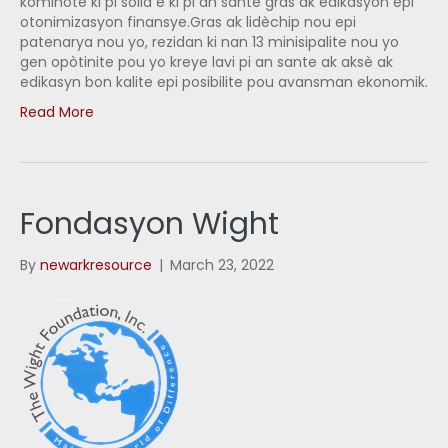
kominote ki pi solid e ki pi an sante gras ak edikasyon epi
otonimizasyon finansye.Gras ak lidèchip nou epi
patenarya nou yo, rezidan ki nan 13 minisipalite nou yo
gen opòtinite pou yo kreye lavi pi an sante ak aksè ak
edikasyn bon kalite epi posibilite pou avansman ekonomik.
Read More
Fondasyon Wight
By
newarkresource
|
March 23, 2022