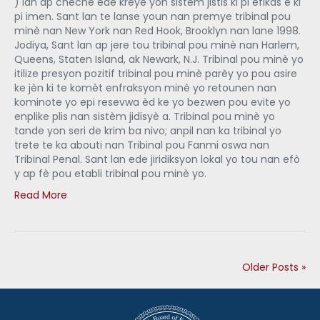
) lan ap chèche ede kreye yon sistèm jistis ki pi efikas e ki
pi imen. Sant lan te lanse youn nan premye tribinal pou
minè nan New York nan Red Hook, Brooklyn nan lane 1998.
Jodiya, Sant lan ap jere tou tribinal pou minè nan Harlem,
Queens, Staten Island, ak Newark, N.J. Tribinal pou minè yo
itilize presyon pozitif tribinal pou minè parèy yo pou asire
ke jèn ki te komèt enfraksyon minè yo retounen nan
kominote yo epi resevwa èd ke yo bezwen pou evite yo
enplike plis nan sistèm jidisyè a. Tribinal pou minè yo
tande yon seri de krim ba nivo; anpil nan ka tribinal yo
trete te ka abouti nan Tribinal pou Fanmi oswa nan
Tribinal Penal. Sant lan ede jiridiksyon lokal yo tou nan efò
y ap fè pou etabli tribinal pou minè yo.
Read More
Older Posts »