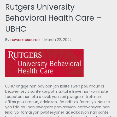
Rutgers University
Behavioral Health Care –
UBHC
By
newarkresource
|
March 22, 2022
UBHC angaje nan bay bon jan kalite swen pou moun ki
bezwen sèvis sante konpòtmantal e li rive nan kominote
toupatou nan eta a avèk yon seri pwogram tretman
efikas pou timoun, adolesan, jèn adilt ak fanmi yo. Nou se
yon lidè tou nan pwogram prevansyon, entèvansyon nan
lekòl yo, fòmasyon pwofesyonèl, ak edikasyon nan sante