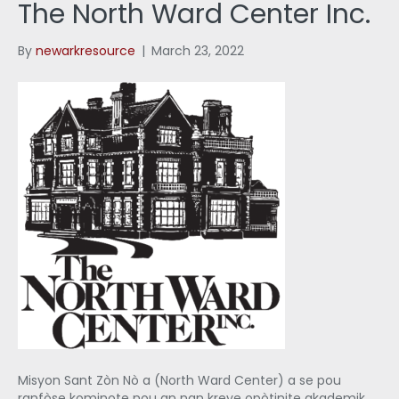
The North Ward Center Inc.
By
newarkresource
|
March 23, 2022
Misyon Sant Zòn Nò a (North Ward Center) a se pou
ranfòse kominote nou an nan kreye opòtinite akademik,