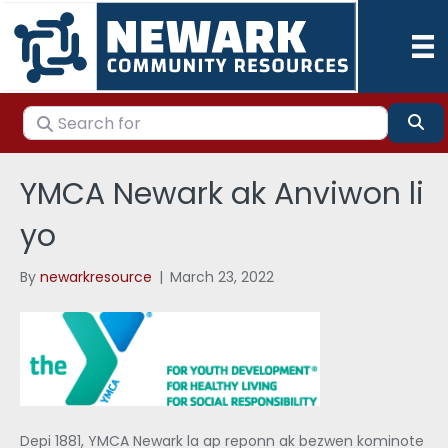
Search for
Se
YMCA Newark ak Anviwon li
yo
By
newarkresource
|
March 23, 2022
Depi 1881, YMCA Newark la ap reponn ak bezwen kominote