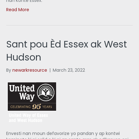
nan Konte Essex.
Read More
Sant pou Èd Essex ak West
Hudson
By
newarkresource
|
March 23, 2022
Envesti nan moun defavorize yo pandan y ap kontwi