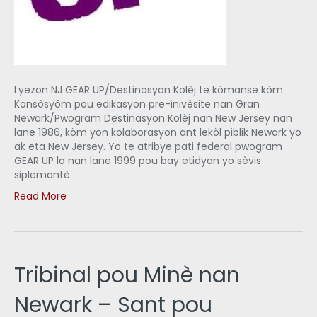
Lyezon NJ GEAR UP/Destinasyon Kolèj te kòmanse kòm
Konsòsyòm pou edikasyon pre-inivèsite nan Gran
Newark/Pwogram Destinasyon Kolèj nan New Jersey nan
lane 1986, kòm yon kolaborasyon ant lekòl piblik Newark yo
ak eta New Jersey. Yo te atribye pati federal pwogram
GEAR UP la nan lane 1999 pou bay etidyan yo sèvis
siplemantè.
Read More
Tribinal pou Minè nan
Newark – Sant pou