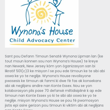
Sant pou Defann Timoun Senatè Wynona Lipman lan (ke
tout moun konnen sou non Wynona’s House) te kreye
nan Newark, New Jersey kòm yon òganizasyon san bi
likratif 501(c)3 ke misyon l se pou ede timoun ke te sibi abi
oswa ke yo te neglije. Wynona’s House revolisyone
pwosesis ke timoun ak fanmi ki dwe fè fas ak konsekans
abi ak neglijans andire nan Konte Essex. Nou se yon
kolaborasyon plis pase 70 defansè miltidisiplinè k ap ede
timoun nan Konte Essex yo ki te sibi abi oswa ke yo te
neglije. misyon Wynona’s House se pou fè pwomosyon
jistis epi asire gerizon pou timoun ki viktim abi ak neglijans