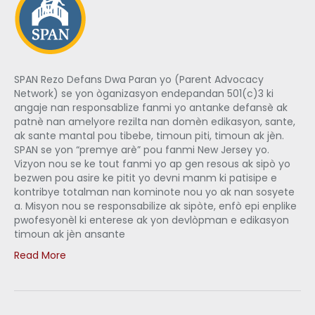
SPAN Rezo Defans Dwa Paran yo (Parent Advocacy
Network) se yon òganizasyon endepandan 501(c)3 ki
angaje nan responsablize fanmi yo antanke defansè ak
patnè nan amelyore rezilta nan domèn edikasyon, sante,
ak sante mantal pou tibebe, timoun piti, timoun ak jèn.
SPAN se yon “premye arè” pou fanmi New Jersey yo.
Vizyon nou se ke tout fanmi yo ap gen resous ak sipò yo
bezwen pou asire ke pitit yo devni manm ki patisipe e
kontribye totalman nan kominote nou yo ak nan sosyete
a. Misyon nou se responsabilize ak sipòte, enfò epi enplike
pwofesyonèl ki enterese ak yon devlòpman e edikasyon
timoun ak jèn ansante
Read More