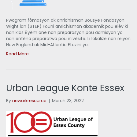
Pwogram fòmasyon ak anrichisman Bousye Fondasyon
Wight lan (STEP) Founi anrichisman akademik pou elèv ki
nan klas 8yèm ane nan preparasyon pou admisyon yo
nan entèna preparatwa pou inivèsite. Li lokalize nan rejyon
New England ak Mid-Atlantic Etazini yo.
Read More
Urban League Konte Essex
By
newarkresource
|
March 23, 2022