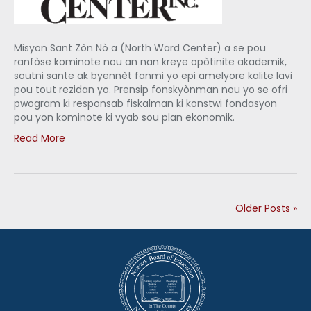
Misyon Sant Zòn Nò a (North Ward Center) a se pou
ranfòse kominote nou an nan kreye opòtinite akademik,
soutni sante ak byennèt fanmi yo epi amelyore kalite lavi
pou tout rezidan yo. Prensip fonskyònman nou yo se ofri
pwogram ki responsab fiskalman ki konstwi fondasyon
pou yon kominote ki vyab sou plan ekonomik.
Read More
Older Posts »