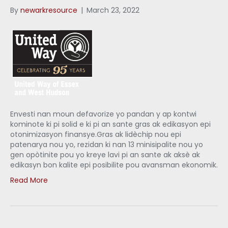
By
newarkresource
|
March 23, 2022
Envesti nan moun defavorize yo pandan y ap kontwi
kominote ki pi solid e ki pi an sante gras ak edikasyon epi
otonimizasyon finansye.Gras ak lidèchip nou epi
patenarya nou yo, rezidan ki nan 13 minisipalite nou yo
gen opòtinite pou yo kreye lavi pi an sante ak aksè ak
edikasyn bon kalite epi posibilite pou avansman ekonomik.
Read More