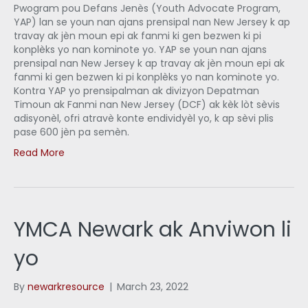
Pwogram pou Defans Jenès (Youth Advocate Program,
YAP) lan se youn nan ajans prensipal nan New Jersey k ap
travay ak jèn moun epi ak fanmi ki gen bezwen ki pi
konplèks yo nan kominote yo. YAP se youn nan ajans
prensipal nan New Jersey k ap travay ak jèn moun epi ak
fanmi ki gen bezwen ki pi konplèks yo nan kominote yo.
Kontra YAP yo prensipalman ak divizyon Depatman
Timoun ak Fanmi nan New Jersey (DCF) ak kèk lòt sèvis
adisyonèl, ofri atravè konte endividyèl yo, k ap sèvi plis
pase 600 jèn pa semèn.
Read More
YMCA Newark ak Anviwon li
yo
By
newarkresource
|
March 23, 2022