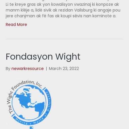
Li te kreye gras ak yon kowalisyon vwazinaj ki konpoze ak
manm klèje a, lidè sivik ak rezidan Vailsburg ki angaje pou
jere chanjman ak fè fas ak koupi sèvis nan kominote a.
Read More
Fondasyon Wight
By
newarkresource
|
March 23, 2022