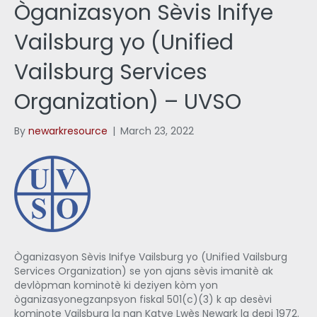
Òganizasyon Sèvis Inifye
Vailsburg yo (Unified
Vailsburg Services
Organization) – UVSO
By
newarkresource
|
March 23, 2022
Òganizasyon Sèvis Inifye Vailsburg yo (Unified Vailsburg
Services Organization) se yon ajans sèvis imanitè ak
devlòpman kominotè ki deziyen kòm yon
òganizasyonegzanpsyon fiskal 501(c)(3) k ap desèvi
kominote Vailsburg la nan Katye Lwès Newark la depi 1972.