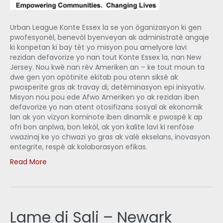
Urban League Konte Essex la se yon òganizasyon ki gen
pwofesyonèl, benevòl byenveyan ak administratè angaje
ki konpetan ki bay tèt yo misyon pou amelyore lavi
rezidan defavorize yo nan tout Konte Essex la, nan New
Jersey. Nou kwè nan rèv Ameriken an – ke tout moun ta
dwe gen yon opòtinite ekitab pou atenn siksè ak
pwosperite gras ak travay di, detèminasyon epi inisyativ.
Misyon nou pou ede Afwo Ameriken yo ak rezidan iben
defavorize yo nan atent otosifizans sosyal ak ekonomik
lan ak yon vizyon kominote iben dinamik e pwospè k ap
ofri bon anplwa, bon lekòl, ak yon kalite lavi ki renfòse
vwazinaj ke yo chwazi yo gras ak valè ekselans, inovasyon
entegrite, respè ak kolaborasyon efikas.
Read More
Lame di Sali – Newark