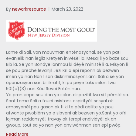
By
newarkresource
|
March 23, 2022
Lame di Sali, yon mouvman entènasyonal, se yon pati
evanjelik nan legliz Kretyen inivèsèl la. Mesaj li yo baze sou
Bib la. Se yon Bondye lanmou ki dèyè ministè li a. Misyon li
se pou preche levanjil Jezi Kri a epi reponn ak bezwen
imen yo nan Non l san diskriminasyon.Lami Sali a se yon
òganizasyon san bi likratif, ki pa peye taks selon Lwa
501(c)(3) nan Kòd Revni Entèn nan.
Yo pran enpo sou don yo selon dispozitif lwa si l pèmèt sa.
Sant Lame Sali a founi asistans espirityèl, sosyal ak
emosyonèl pou gason ak fi ki te pèdi abilite yo pou
afwonte pwoblèm yo e sibveni ak bezwen yo.Sant yo ofri
lojman rezidansyèl, travay ak terapi endividyèl ak an
gwoup, tout sa yo nan yon anviwònman sen epi pwòp.
Read More