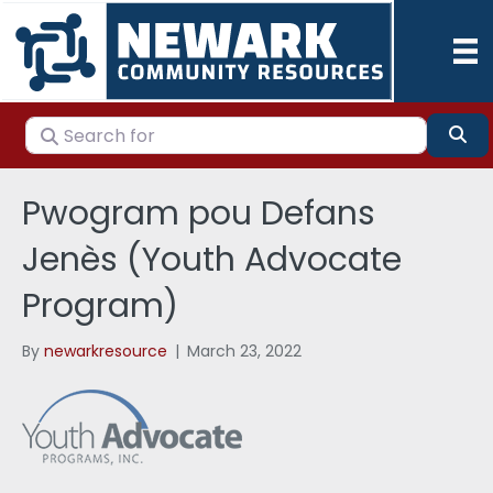
Search for
Se
Pwogram pou Defans
Jenès (Youth Advocate
Program)
By
newarkresource
|
March 23, 2022