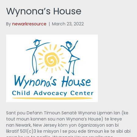
Wynona’s House
By
newarkresource
|
March 23, 2022
Sant pou Defann Timoun Senatè Wynona Lipman lan (ke
tout moun konnen sou non Wynona’s House) te kreye
nan Newark, New Jersey kòm yon òganizasyon san bi
likratif 501(c)3 ke misyon l se pou ede timoun ke te sibi abi