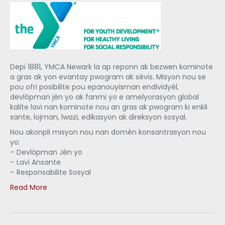
Depi 1881, YMCA Newark la ap reponn ak bezwen kominote
a gras ak yon evantay pwogram ak sèvis. Misyon nou se
pou ofri posibilite pou epanouyisman endividyèl,
devlòpman jèn yo ak fanmi yo e amelyorasyon global
kalite lavi nan kominote nou an gras ak pwogram ki enkli
sante, lojman, lwazi, edikasyon ak direksyon sosyal.
Nou akonpli misyon nou nan domèn konsantrasyon nou
yo:
– Devlòpman Jèn yo
– Lavi Ansante
– Responsabilite Sosyal
Read More