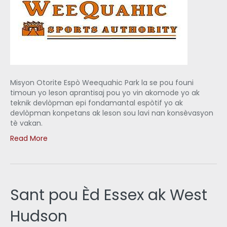
Misyon Otorite Espò Weequahic Park la se pou founi
timoun yo leson aprantisaj pou yo vin akomode yo ak
teknik devlòpman epi fondamantal espòtif yo ak
devlòpman konpetans ak leson sou lavi nan konsèvasyon
tè vakan.
Read More
Sant pou Èd Essex ak West
Hudson