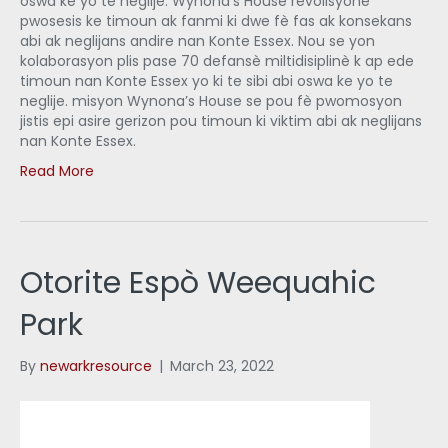
oswa ke yo te neglije. Wynona’s House revolisyone
pwosesis ke timoun ak fanmi ki dwe fè fas ak konsekans
abi ak neglijans andire nan Konte Essex. Nou se yon
kolaborasyon plis pase 70 defansè miltidisiplinè k ap ede
timoun nan Konte Essex yo ki te sibi abi oswa ke yo te
neglije. misyon Wynona’s House se pou fè pwomosyon
jistis epi asire gerizon pou timoun ki viktim abi ak neglijans
nan Konte Essex.
Read More
Otorite Espò Weequahic
Park
By
newarkresource
|
March 23, 2022